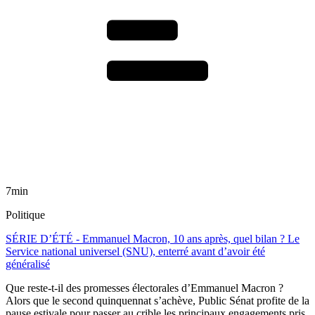
7min
Politique
SÉRIE D’ÉTÉ - Emmanuel Macron, 10 ans après, quel bilan ? Le
Service national universel (SNU), enterré avant d’avoir été
généralisé
Que reste-t-il des promesses électorales d’Emmanuel Macron ?
Alors que le second quinquennat s’achève, Public Sénat profite de la
pause estivale pour passer au crible les principaux engagements pris