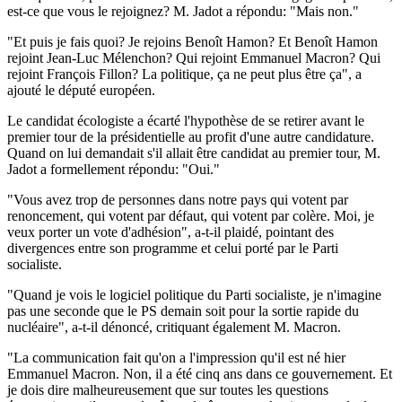
est-ce que vous le rejoignez? M. Jadot a répondu: "Mais non."
"Et puis je fais quoi? Je rejoins Benoît Hamon? Et Benoît Hamon
rejoint Jean-Luc Mélenchon? Qui rejoint Emmanuel Macron? Qui
rejoint François Fillon? La politique, ça ne peut plus être ça", a
ajouté le député européen.
Le candidat écologiste a écarté l'hypothèse de se retirer avant le
premier tour de la présidentielle au profit d'une autre candidature.
Quand on lui demandait s'il allait être candidat au premier tour, M.
Jadot a formellement répondu: "Oui."
"Vous avez trop de personnes dans notre pays qui votent par
renoncement, qui votent par défaut, qui votent par colère. Moi, je
veux porter un vote d'adhésion", a-t-il plaidé, pointant des
divergences entre son programme et celui porté par le Parti
socialiste.
"Quand je vois le logiciel politique du Parti socialiste, je n'imagine
pas une seconde que le PS demain soit pour la sortie rapide du
nucléaire", a-t-il dénoncé, critiquant également M. Macron.
"La communication fait qu'on a l'impression qu'il est né hier
Emmanuel Macron. Non, il a été cinq ans dans ce gouvernement. Et
je dois dire malheureusement que sur toutes les questions