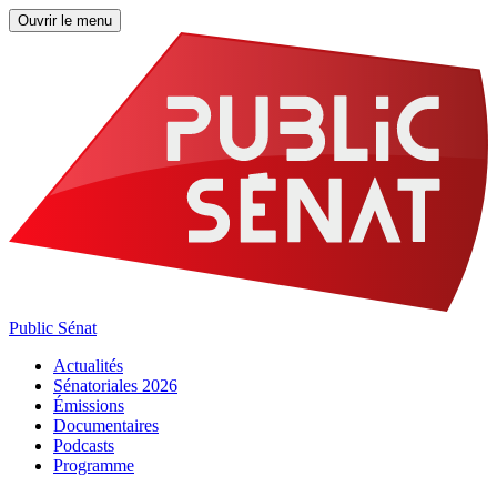
Ouvrir le menu
Public Sénat
Actualités
Sénatoriales 2026
Émissions
Documentaires
Podcasts
Programme