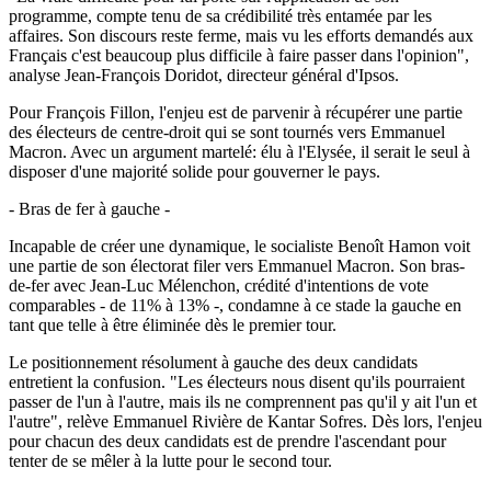
programme, compte tenu de sa crédibilité très entamée par les
affaires. Son discours reste ferme, mais vu les efforts demandés aux
Français c'est beaucoup plus difficile à faire passer dans l'opinion",
analyse Jean-François Doridot, directeur général d'Ipsos.
Pour François Fillon, l'enjeu est de parvenir à récupérer une partie
des électeurs de centre-droit qui se sont tournés vers Emmanuel
Macron. Avec un argument martelé: élu à l'Elysée, il serait le seul à
disposer d'une majorité solide pour gouverner le pays.
- Bras de fer à gauche -
Incapable de créer une dynamique, le socialiste Benoît Hamon voit
une partie de son électorat filer vers Emmanuel Macron. Son bras-
de-fer avec Jean-Luc Mélenchon, crédité d'intentions de vote
comparables - de 11% à 13% -, condamne à ce stade la gauche en
tant que telle à être éliminée dès le premier tour.
Le positionnement résolument à gauche des deux candidats
entretient la confusion. "Les électeurs nous disent qu'ils pourraient
passer de l'un à l'autre, mais ils ne comprennent pas qu'il y ait l'un et
l'autre", relève Emmanuel Rivière de Kantar Sofres. Dès lors, l'enjeu
pour chacun des deux candidats est de prendre l'ascendant pour
tenter de se mêler à la lutte pour le second tour.