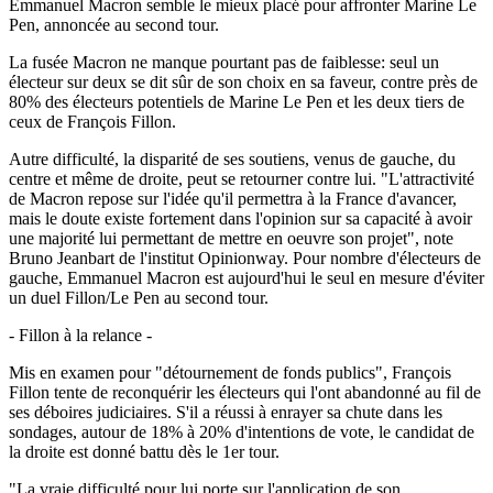
Emmanuel Macron semble le mieux placé pour affronter Marine Le
Pen, annoncée au second tour.
La fusée Macron ne manque pourtant pas de faiblesse: seul un
électeur sur deux se dit sûr de son choix en sa faveur, contre près de
80% des électeurs potentiels de Marine Le Pen et les deux tiers de
ceux de François Fillon.
Autre difficulté, la disparité de ses soutiens, venus de gauche, du
centre et même de droite, peut se retourner contre lui. "L'attractivité
de Macron repose sur l'idée qu'il permettra à la France d'avancer,
mais le doute existe fortement dans l'opinion sur sa capacité à avoir
une majorité lui permettant de mettre en oeuvre son projet", note
Bruno Jeanbart de l'institut Opinionway. Pour nombre d'électeurs de
gauche, Emmanuel Macron est aujourd'hui le seul en mesure d'éviter
un duel Fillon/Le Pen au second tour.
- Fillon à la relance -
Mis en examen pour "détournement de fonds publics", François
Fillon tente de reconquérir les électeurs qui l'ont abandonné au fil de
ses déboires judiciaires. S'il a réussi à enrayer sa chute dans les
sondages, autour de 18% à 20% d'intentions de vote, le candidat de
la droite est donné battu dès le 1er tour.
"La vraie difficulté pour lui porte sur l'application de son