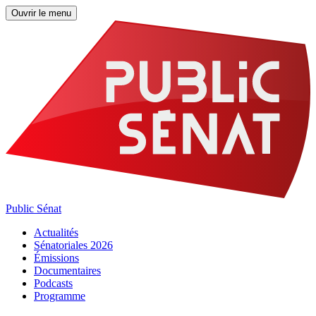
Ouvrir le menu
Public Sénat
Actualités
Sénatoriales 2026
Émissions
Documentaires
Podcasts
Programme