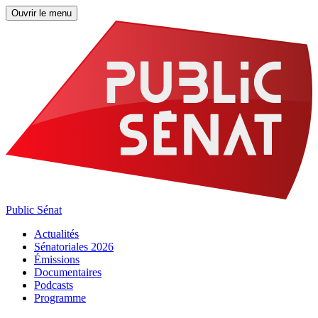
Ouvrir le menu
Public Sénat
Actualités
Sénatoriales 2026
Émissions
Documentaires
Podcasts
Programme