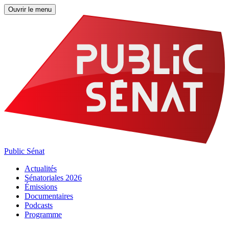
Ouvrir le menu
Public Sénat
Actualités
Sénatoriales 2026
Émissions
Documentaires
Podcasts
Programme