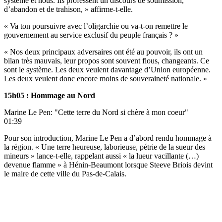
système et nous. Ils professent un discours de soumission,
d’abandon et de trahison, » affirme-t-elle.
« Va ton poursuivre avec l’oligarchie ou va-t-on remettre le
gouvernement au service exclusif du peuple français ? »
« Nos deux principaux adversaires ont été au pouvoir, ils ont un
bilan très mauvais, leur propos sont souvent flous, changeants. Ce
sont le système. Les deux veulent davantage d’Union européenne.
Les deux veulent donc encore moins de souveraineté nationale. »
15h05 : Hommage au Nord
Marine Le Pen: "Cette terre du Nord si chère à mon coeur"
01:39
Pour son introduction, Marine Le Pen a d’abord rendu hommage à
la région. « Une terre heureuse, laborieuse, pétrie de la sueur des
mineurs » lance-t-elle, rappelant aussi « la lueur vacillante (…)
devenue flamme » à Hénin-Beaumont lorsque Steeve Briois devint
le maire de cette ville du Pas-de-Calais.