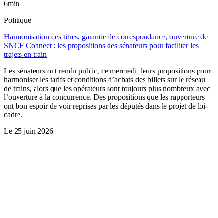
6min
Politique
Harmonisation des titres, garantie de correspondance, ouverture de
SNCF Connect : les propositions des sénateurs pour faciliter les
trajets en train
Les sénateurs ont rendu public, ce mercredi, leurs propositions pour
harmoniser les tarifs et conditions d’achats des billets sur le réseau
de trains, alors que les opérateurs sont toujours plus nombreux avec
l’ouverture à la concurrence. Des propositions que les rapporteurs
ont bon espoir de voir reprises par les députés dans le projet de loi-
cadre.
Le
25 juin 2026