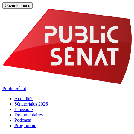
Ouvrir le menu
Public Sénat
Actualités
Sénatoriales 2026
Émissions
Documentaires
Podcasts
Programme