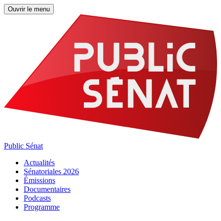
Ouvrir le menu
Public Sénat
Actualités
Sénatoriales 2026
Émissions
Documentaires
Podcasts
Programme