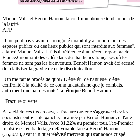
Manuel Valls et Benoît Hamon, la confronntation se tend autour de
la laïcité
AFP
"Il ne peut pas y avoir d'ambiguïté quand il y a aujourd'hui des
espaces publics ou des lieux publics qui sont interdits aux femmes",
a lancé Manuel Valls. Il faisait référence à un récent reportage de
France2 montrant des cafés dans des banlieues françaises où les
femmes ne sont pas les bienvenues. Benoît Hamon avait été accusé
de relativiser la gravité de cette discrimination.
"On me fait le procès de quoi? D'être élu de banlieue, d'être
confronté à la réalité de ce communautarisme que je combats,
autrement que par des mots", a rétorqué Benoît Hamon.
- Fracture ouverte -
Au-delà de ces tirs croisés, la fracture ouverte s'aggrave chez les
socialistes entre l'aile gauche, incarnée par Benoît Hamon, et l'aile
droite de Manuel Valls. Avec 31,22% au premier tour, l'ex-Premier
ministre est en ballottage défavorable face à Benoît Hamon
(35,86%), avant un duel télévisé mercredi qui s'annonce crispé.