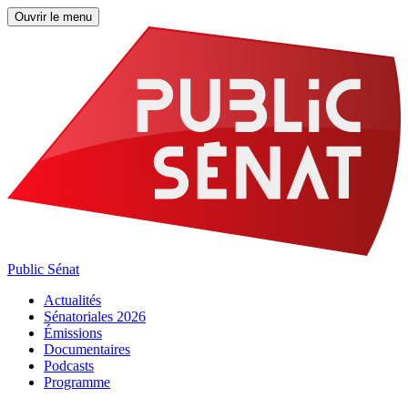
Ouvrir le menu
Public Sénat
Actualités
Sénatoriales 2026
Émissions
Documentaires
Podcasts
Programme