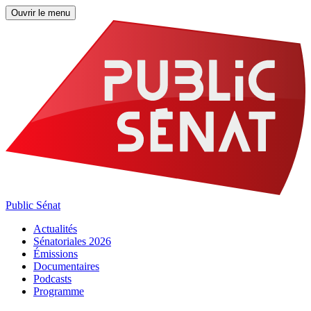
Ouvrir le menu
Public Sénat
Actualités
Sénatoriales 2026
Émissions
Documentaires
Podcasts
Programme