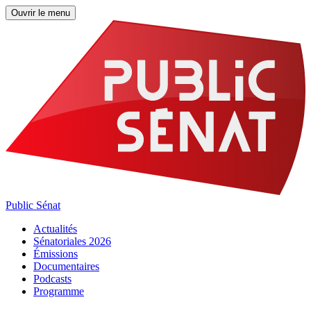
Ouvrir le menu
Public Sénat
Actualités
Sénatoriales 2026
Émissions
Documentaires
Podcasts
Programme