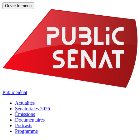
Ouvrir le menu
Public Sénat
Actualités
Sénatoriales 2026
Émissions
Documentaires
Podcasts
Programme