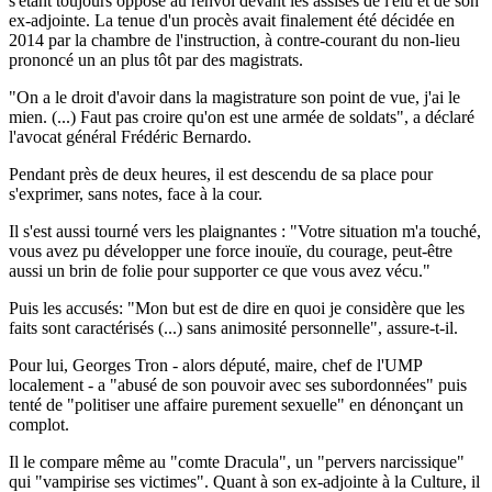
s'étant toujours opposé au renvoi devant les assises de l'élu et de son
ex-adjointe. La tenue d'un procès avait finalement été décidée en
2014 par la chambre de l'instruction, à contre-courant du non-lieu
prononcé un an plus tôt par des magistrats.
"On a le droit d'avoir dans la magistrature son point de vue, j'ai le
mien. (...) Faut pas croire qu'on est une armée de soldats", a déclaré
l'avocat général Frédéric Bernardo.
Pendant près de deux heures, il est descendu de sa place pour
s'exprimer, sans notes, face à la cour.
Il s'est aussi tourné vers les plaignantes : "Votre situation m'a touché,
vous avez pu développer une force inouïe, du courage, peut-être
aussi un brin de folie pour supporter ce que vous avez vécu."
Puis les accusés: "Mon but est de dire en quoi je considère que les
faits sont caractérisés (...) sans animosité personnelle", assure-t-il.
Pour lui, Georges Tron - alors député, maire, chef de l'UMP
localement - a "abusé de son pouvoir avec ses subordonnées" puis
tenté de "politiser une affaire purement sexuelle" en dénonçant un
complot.
Il le compare même au "comte Dracula", un "pervers narcissique"
qui "vampirise ses victimes". Quant à son ex-adjointe à la Culture, il