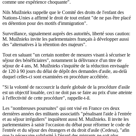
comme une expérience choquante".
Nils Muižnieks rappelle que le Comité des droits de l'enfant des
Nations-Unies a affirmé le droit de tout enfant "de ne pas être placé
en détention pour des motifs d'immigration".
Surveillance, signalement auprès des autorités, liberté sous caution:
M. Muižnieks invite les parlementaires français à développer aussi
des "alternatives à la rétention des majeurs".
Tout en saluant "un certain nombre de mesures visant à sécuriser le
séjour des bénéficiaires", notamment la délivrance d'un titre de
séjour de 4 ans, M. Muižnieks s'inquiète de la réduction envisagée
de 120 à 90 jours du délai de dépôt des demandes d'asile, au-delà
duquel celles-ci sont examinées en procédure accélérée.
"Si la volonté de raccourcir la durée globale de la procédure d'asile
est un objectif louable, ceci ne doit pas se faire au prix d'une atteinte
à l'effectivité de cette procédure", rappelle-t-il.
Les "nombreuses poursuites" qui ont visé en France ces deux
dernières années des militants associatifs "pénalisant l'aide à l'entrée
et au séjour irréguliers" inquiètent aussi M. Muižnieks. Il invite les
parlementaires à saisir l'occasion du débat pour réformer le code de
l'entrée et du séjour des étrangers et du droit d'asile (Cedesa), "afin
que la nécessaire solidarité à l'égard des migrants ne soit plus