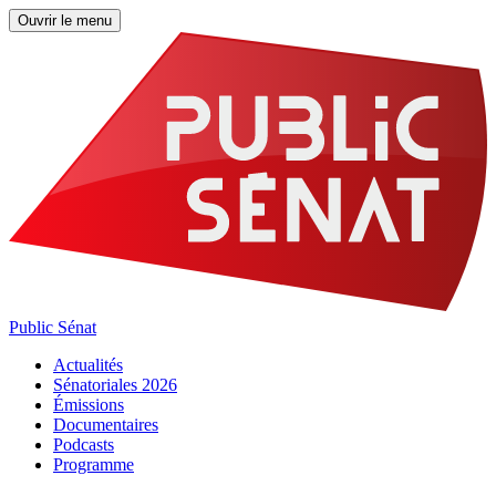
Ouvrir le menu
Public Sénat
Actualités
Sénatoriales 2026
Émissions
Documentaires
Podcasts
Programme