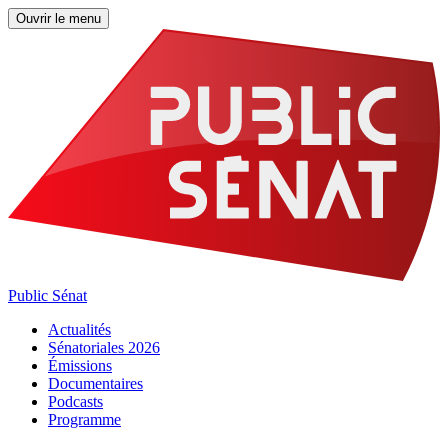
Ouvrir le menu
Public Sénat
Actualités
Sénatoriales 2026
Émissions
Documentaires
Podcasts
Programme