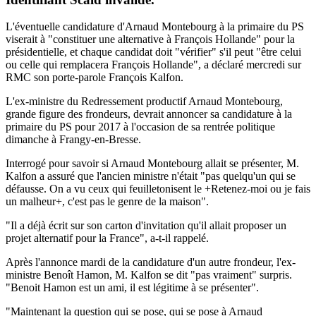
L'éventuelle candidature d'Arnaud Montebourg à la primaire du PS
viserait à "constituer une alternative à François Hollande" pour la
présidentielle, et chaque candidat doit "vérifier" s'il peut "être celui
ou celle qui remplacera François Hollande", a déclaré mercredi sur
RMC son porte-parole François Kalfon.
L'ex-ministre du Redressement productif Arnaud Montebourg,
grande figure des frondeurs, devrait annoncer sa candidature à la
primaire du PS pour 2017 à l'occasion de sa rentrée politique
dimanche à Frangy-en-Bresse.
Interrogé pour savoir si Arnaud Montebourg allait se présenter, M.
Kalfon a assuré que l'ancien ministre n'était "pas quelqu'un qui se
défausse. On a vu ceux qui feuilletonisent le +Retenez-moi ou je fais
un malheur+, c'est pas le genre de la maison".
"Il a déjà écrit sur son carton d'invitation qu'il allait proposer un
projet alternatif pour la France", a-t-il rappelé.
Après l'annonce mardi de la candidature d'un autre frondeur, l'ex-
ministre Benoît Hamon, M. Kalfon se dit "pas vraiment" surpris.
"Benoit Hamon est un ami, il est légitime à se présenter".
"Maintenant la question qui se pose, qui se pose à Arnaud