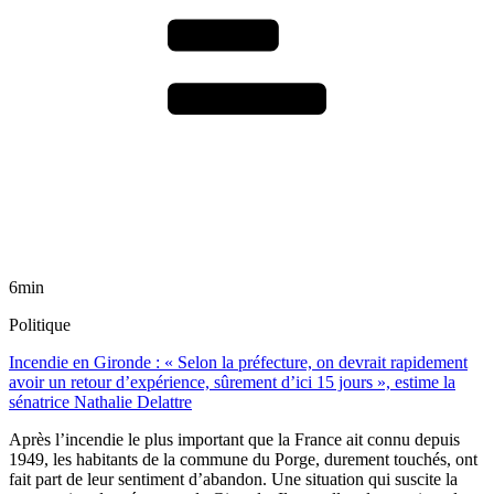
6min
Politique
Incendie en Gironde : « Selon la préfecture, on devrait rapidement
avoir un retour d’expérience, sûrement d’ici 15 jours », estime la
sénatrice Nathalie Delattre
Après l’incendie le plus important que la France ait connu depuis
1949, les habitants de la commune du Porge, durement touchés, ont
fait part de leur sentiment d’abandon. Une situation qui suscite la