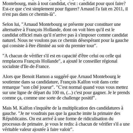
Montebourg, mais à tout candidat, c'est : candidat pour quoi faire?
Est-ce que c'est simplement pour figurer? Arnaud l'a fait en 2011, il
n'est pas dans ce chemin-là".
Selon lui, "Arnaud Montebourg se présente pour constituer une
alternative à François Hollande, dont on voit bien qu'il est le
candidat officiel mais qu'il n'arrive pas à s'imposer comme candidat
naturel. Nous ne voulons pas ce chemin désespérant pour la gauche
qui consiste à être éliminé au soir du premier tour".
"A chacun de vérifier s'il est en capacité d'être celui ou celle qui
remplacera François Hollande", a ajouté le conseiller régional
socialiste d'Ile-de-France.
Alors que Benoit Hamon a suggéré que Arnaud Montebourg le
soutienne dans sa candidature, François Kalfon voit dans cette
remarque "son côté joueur". "C'est normal quand vous vous mettez
sur une ligne de départ du 100 m, (...) c'est pour gagner. Je le prends
comme ça, comme une sorte de challenge positif".
Mais M. Kalfon s'inquiète de la multiplication des candidatures à
gauche. "Je ne voudrais pas que la gauche imite la primaire des
Républicains. On est arrivé à une forme de ridiculisation du
processus de primaire. je vous le redis: à chacun de vérifier s'il a une
véritable valeur ajoutée à faire valoir".