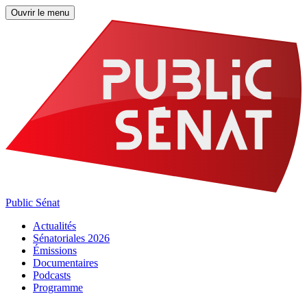
Ouvrir le menu
Public Sénat
Actualités
Sénatoriales 2026
Émissions
Documentaires
Podcasts
Programme