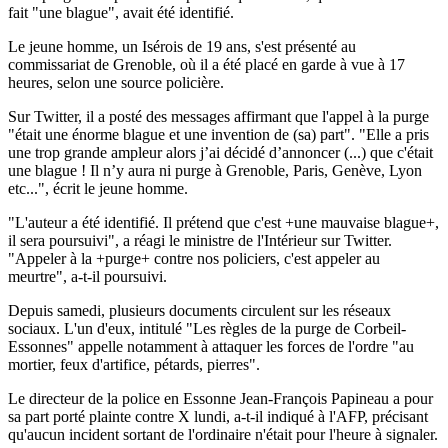
fait "une blague", avait été identifié.
Le jeune homme, un Isérois de 19 ans, s'est présenté au
commissariat de Grenoble, où il a été placé en garde à vue à 17
heures, selon une source policière.
Sur Twitter, il a posté des messages affirmant que l'appel à la purge
"était une énorme blague et une invention de (sa) part". "Elle a pris
une trop grande ampleur alors j’ai décidé d’annoncer (...) que c'était
une blague ! Il n’y aura ni purge à Grenoble, Paris, Genève, Lyon
etc...", écrit le jeune homme.
"L'auteur a été identifié. Il prétend que c'est +une mauvaise blague+,
il sera poursuivi", a réagi le ministre de l'Intérieur sur Twitter.
"Appeler à la +purge+ contre nos policiers, c'est appeler au
meurtre", a-t-il poursuivi.
Depuis samedi, plusieurs documents circulent sur les réseaux
sociaux. L'un d'eux, intitulé "Les règles de la purge de Corbeil-
Essonnes" appelle notamment à attaquer les forces de l'ordre "au
mortier, feux d'artifice, pétards, pierres".
Le directeur de la police en Essonne Jean-François Papineau a pour
sa part porté plainte contre X lundi, a-t-il indiqué à l'AFP, précisant
qu'aucun incident sortant de l'ordinaire n'était pour l'heure à signaler.