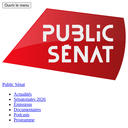
Ouvrir le menu
Public Sénat
Actualités
Sénatoriales 2026
Émissions
Documentaires
Podcasts
Programme