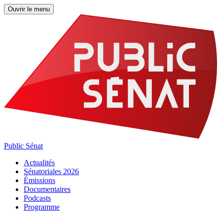
Ouvrir le menu
Public Sénat
Actualités
Sénatoriales 2026
Émissions
Documentaires
Podcasts
Programme