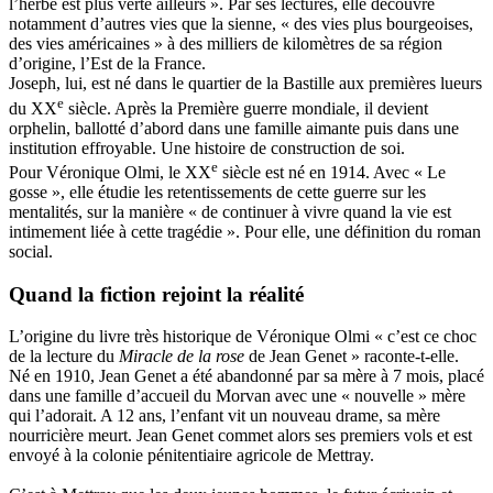
l’herbe est plus verte ailleurs ». Par ses lectures, elle découvre
notamment d’autres vies que la sienne, « des vies plus bourgeoises,
des vies américaines » à des milliers de kilomètres de sa région
d’origine, l’Est de la France.
Joseph, lui, est né dans le quartier de la Bastille aux premières lueurs
e
du XX
siècle. Après la Première guerre mondiale, il devient
orphelin, ballotté d’abord dans une famille aimante puis dans une
institution effroyable. Une histoire de construction de soi.
e
Pour Véronique Olmi, le XX
siècle est né en 1914. Avec « Le
gosse », elle étudie les retentissements de cette guerre sur les
mentalités, sur la manière « de continuer à vivre quand la vie est
intimement liée à cette tragédie ». Pour elle, une définition du roman
social.
Quand la fiction rejoint la réalité
L’origine du livre très historique de Véronique Olmi « c’est ce choc
de la lecture du
Miracle de la rose
de Jean Genet » raconte-t-elle.
Né en 1910, Jean Genet a été abandonné par sa mère à 7 mois, placé
dans une famille d’accueil du Morvan avec une « nouvelle » mère
qui l’adorait. A 12 ans, l’enfant vit un nouveau drame, sa mère
nourricière meurt. Jean Genet commet alors ses premiers vols et est
envoyé à la colonie pénitentiaire agricole de Mettray.