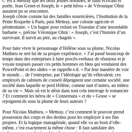
C’est à Mettray que les deux jeunes hommes, le futur écrivain et
poète, Jean Genet et Joseph, le « petit héros » de Véronique Olmi
auraient pu se rencontrer.
Joseph côtoie comme lui des familles nourricières, l’Institution de la
Petite Roquette à Paris, puis Mettray, une colonie agricole et
pénitentiaire. « Un bagne pour enfant en Touraine d’une insondable
barbarie », précise Véronique Olmi : « Joseph, c’est l’histoire d’un
survivant. Il survit au pire, au chagrin ».
Pour faire vivre le personnage d’Hélène sous sa plume, Nicolas
Mathieu se sert lui de sa propre expérience. « J’ai passé beaucoup de
temps dans des entreprises à faire procès-verbaux de réunions et je
voyais toujours passer ces petits hommes en bleu qui vendaient des
PowerPoint et des slides » se rappelle-t-il. « Par leur manière de voir
le monde… de l’entreprise, par l’idéologie qu’ils véhiculent, ces
employés de cabinets de conseil dépeignent une certaine société, une
société dans laquelle se perd Hélène, comme tant d’autres, au milieu
de sa vie ». Mais où est le désir dans tout cela interroge le romancier
? Et comment les héros de « Connemara » et du « Gosse » se
rejoignent-ils sous la plume de leurs auteurs ?
Pour Nicolas Mathieu, « Mettray, c’est comment le pouvoir prend
possession des corps et des destins pour les employer à ses fins
propres. Et la logique managériale, quand elle va au bout d’elle-
même, c’est exactement la même chose : Il faut satisfaire des