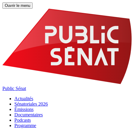
Ouvrir le menu
Public Sénat
Actualités
Sénatoriales 2026
Émissions
Documentaires
Podcasts
Programme