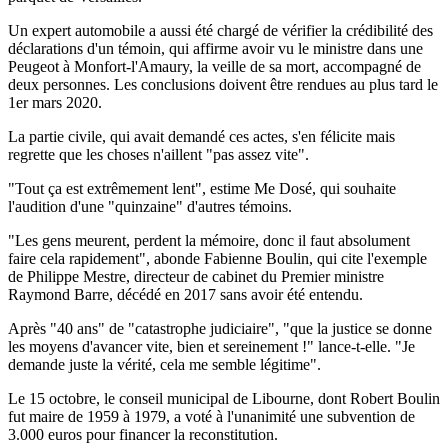
Un expert automobile a aussi été chargé de vérifier la crédibilité des
déclarations d'un témoin, qui affirme avoir vu le ministre dans une
Peugeot à Monfort-l'Amaury, la veille de sa mort, accompagné de
deux personnes. Les conclusions doivent être rendues au plus tard le
1er mars 2020.
La partie civile, qui avait demandé ces actes, s'en félicite mais
regrette que les choses n'aillent "pas assez vite".
"Tout ça est extrêmement lent", estime Me Dosé, qui souhaite
l'audition d'une "quinzaine" d'autres témoins.
"Les gens meurent, perdent la mémoire, donc il faut absolument
faire cela rapidement", abonde Fabienne Boulin, qui cite l'exemple
de Philippe Mestre, directeur de cabinet du Premier ministre
Raymond Barre, décédé en 2017 sans avoir été entendu.
Après "40 ans" de "catastrophe judiciaire", "que la justice se donne
les moyens d'avancer vite, bien et sereinement !" lance-t-elle. "Je
demande juste la vérité, cela me semble légitime".
Le 15 octobre, le conseil municipal de Libourne, dont Robert Boulin
fut maire de 1959 à 1979, a voté à l'unanimité une subvention de
3.000 euros pour financer la reconstitution.