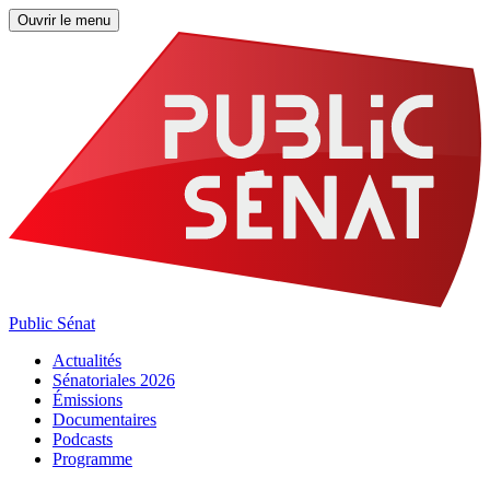
Ouvrir le menu
Public Sénat
Actualités
Sénatoriales 2026
Émissions
Documentaires
Podcasts
Programme