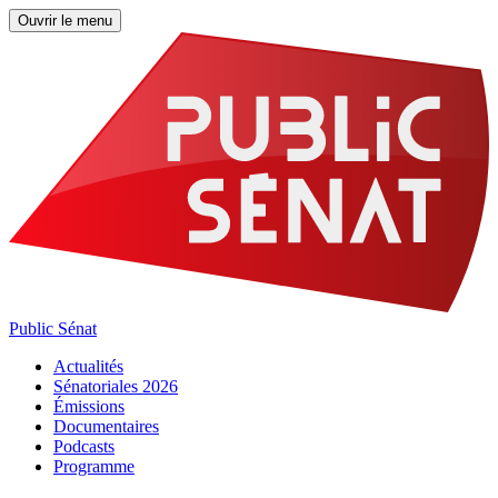
Ouvrir le menu
Public Sénat
Actualités
Sénatoriales 2026
Émissions
Documentaires
Podcasts
Programme