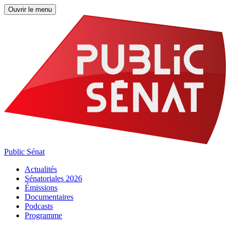
Ouvrir le menu
Public Sénat
Actualités
Sénatoriales 2026
Émissions
Documentaires
Podcasts
Programme