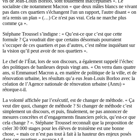
vis de Jean-Louis Borloo, sont totalement inacceptables ». Le
socialiste cite notamment Macron « que deux mâles blancs ne vivant
pas dans ces quartiers s'échangent l'un un rapport, l'autre disant « on
m'a remis un plan » (…) Ce n'est pas vrai. Cela ne marche plus
comme ça ».
Stéphane Troussel s’indigne : « Qu’est-ce que c’est que cette
formule ? Ça voudrait dire que certains désormais pourraient
s’occuper de ces quartiers et pas d’autres, c’est même inquiétant sur
la vision qu’il peut avoir de nos quartiers ».
Le chef de l’État, lors de son discours, a également rappelé l’échec
des politiques de banlieues depuis vingt ans. « On verra dans quatre
ans, si Emmanuel Macron a, en matière de politique de la ville, et de
rénovation urbaine, les résultats qu’a eus Jean-Louis Borloo avec la
création de l’Agence nationale de rénovation urbaine (Anru) »
rétorque-t-il.
La volonté affichée par l’exécutif, est de changer de méthode. « Ça
veut dire quoi, changer de méthode ? Si changer de méthode c’est
simplement un discours, et puis, finalement, ne pas annoncer de
mesures concrètes et d’engagements financiers précis, qu’est-ce que
cela change ? ». Stéphane Troussel reconnaît que la proposition de
créer 30 000 stages pour les élèves de troisième est une bonne
chose, « mais ce n’est pas tout à fait à la hauteur des enjeux posés
dans ces quartiers » nuance-t-il.