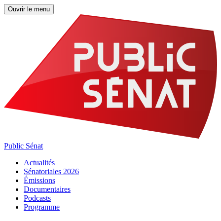
Ouvrir le menu
Public Sénat
Actualités
Sénatoriales 2026
Émissions
Documentaires
Podcasts
Programme