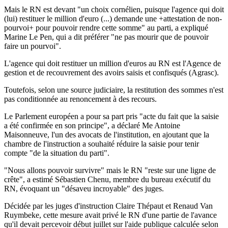
Mais le RN est devant "un choix cornélien, puisque l'agence qui doit
(lui) restituer le million d'euro (...) demande une +attestation de non-
pourvoi+ pour pouvoir rendre cette somme" au parti, a expliqué
Marine Le Pen, qui a dit préférer "ne pas mourir que de pouvoir
faire un pourvoi".
L'agence qui doit restituer un million d'euros au RN est l'Agence de
gestion et de recouvrement des avoirs saisis et confisqués (Agrasc).
Toutefois, selon une source judiciaire, la restitution des sommes n'est
pas conditionnée au renoncement à des recours.
Le Parlement européen a pour sa part pris "acte du fait que la saisie
a été confirmée en son principe", a déclaré Me Antoine
Maisonneuve, l'un des avocats de l'institution, en ajoutant que la
chambre de l'instruction a souhaité réduire la saisie pour tenir
compte "de la situation du parti".
"Nous allons pouvoir survivre" mais le RN "reste sur une ligne de
crête", a estimé Sébastien Chenu, membre du bureau exécutif du
RN, évoquant un "désaveu incroyable" des juges.
Décidée par les juges d'instruction Claire Thépaut et Renaud Van
Ruymbeke, cette mesure avait privé le RN d'une partie de l'avance
qu'il devait percevoir début juillet sur l'aide publique calculée selon