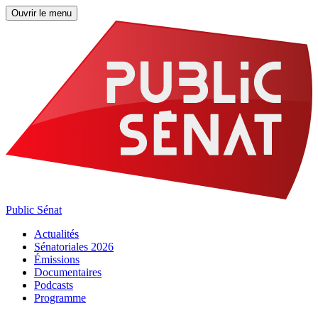
Ouvrir le menu
Public Sénat
Actualités
Sénatoriales 2026
Émissions
Documentaires
Podcasts
Programme