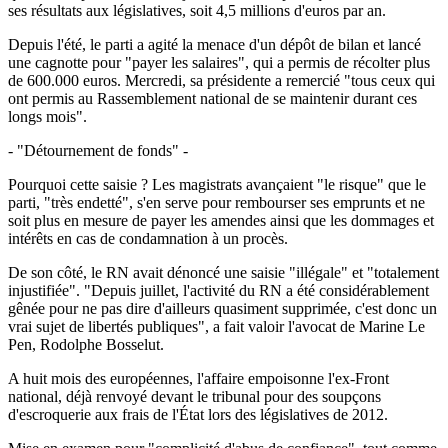
ses résultats aux législatives, soit 4,5 millions d'euros par an.
Depuis l'été, le parti a agité la menace d'un dépôt de bilan et lancé
une cagnotte pour "payer les salaires", qui a permis de récolter plus
de 600.000 euros. Mercredi, sa présidente a remercié "tous ceux qui
ont permis au Rassemblement national de se maintenir durant ces
longs mois".
- "Détournement de fonds" -
Pourquoi cette saisie ? Les magistrats avançaient "le risque" que le
parti, "très endetté", s'en serve pour rembourser ses emprunts et ne
soit plus en mesure de payer les amendes ainsi que les dommages et
intérêts en cas de condamnation à un procès.
De son côté, le RN avait dénoncé une saisie "illégale" et "totalement
injustifiée". "Depuis juillet, l'activité du RN a été considérablement
gênée pour ne pas dire d'ailleurs quasiment supprimée, c'est donc un
vrai sujet de libertés publiques", a fait valoir l'avocat de Marine Le
Pen, Rodolphe Bosselut.
A huit mois des européennes, l'affaire empoisonne l'ex-Front
national, déjà renvoyé devant le tribunal pour des soupçons
d'escroquerie aux frais de l'État lors des législatives de 2012.