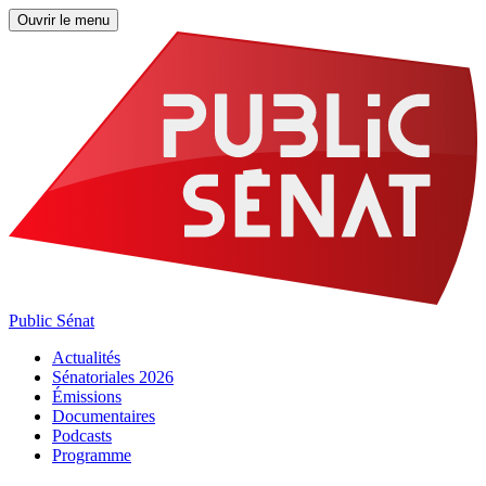
Ouvrir le menu
Public Sénat
Actualités
Sénatoriales 2026
Émissions
Documentaires
Podcasts
Programme