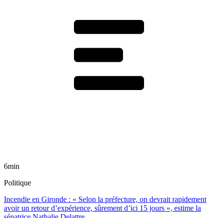
6min
Politique
Incendie en Gironde : « Selon la préfecture, on devrait rapidement
avoir un retour d’expérience, sûrement d’ici 15 jours », estime la
sénatrice Nathalie Delattre