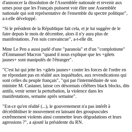
d'annoncer la dissolution de l'Assemblée nationale et revenir aux
urnes pour que les Français puissent voir élire une Assemblée
nationale qui soit représentative de l'ensemble du spectre politique",
a-t-elle développé.
"Si le président de la République fait cela, et je lui suggère de le
faire depuis le mois de décembre, alors il n'y aura plus de
manifestations. J'en suis convaincue", a-t-elle dit.
Mme Le Pen a aussi parlé d'une "paranoïa" et d'un "complotisme"
d'Emmanuel Macron "quand il nous explique que les +gilets
jaunes+ sont manipulés de l'étranger".
"C'est lui qui jette les +gilets jaunes+ contre les forces de l'ordre en
ne répondant pas en réalité aux inquiétudes, aux revendications qui
sont celles du peuple français", "qui par l'intermédiaire de son
ministre M. Castaner, laisse ces désormais célèbres black blocks, dits
antifa, venir semer la perturbation, la violence dans les
manifestations, semaine après semaine".
"Est-ce qu'en réalité (...), le gouvernement n'a pas intérêt à
décrédibiliser le mouvement en laissant des groupuscules
extrêmement violents ainsi commettre leurs dégradations et leurs
agressions ?", a ajouté la présidente du RN.