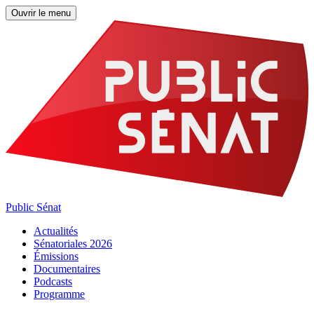
Ouvrir le menu
Public Sénat
Actualités
Sénatoriales 2026
Émissions
Documentaires
Podcasts
Programme