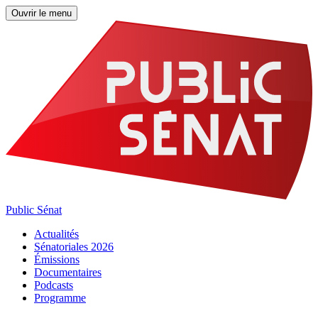
Ouvrir le menu
Public Sénat
Actualités
Sénatoriales 2026
Émissions
Documentaires
Podcasts
Programme