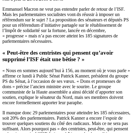
Emmanuel Macron ne veut pas entendre parler de retour de l’ISF.
Mais les parlementaires socialistes vont-ils réussir à imposer un
référendum sur le sujet ? La proposition des sénateurs et députés PS
pour un référendum d’initiative partagée sur le rétablissement de
l’Impôt de solidarité sur la fortune,
lancée en décembre
,
« progresse » mais n’a pas encore atteint les 185 signatures de
parlementaires nécessaires.
« Peut-être des centristes qui pensent qu’avoir
supprimé l’ISF était une bêtise ? »
« Nous en sommes aujourd’hui à 156, au moment où je vous parle »
affirme ce lundi à Public Sénat Patrick Kanner, président du groupe
PS du Sénat, à l’occasion de ses vœux. « Dons et promesses de
dons » précise l’ancien ministre avec le sourire. Le groupe
communiste de la Haute assemblée a ainsi décidé d’apporter son
soutien, explique le sénateur du Nord, mais ses membres doivent
encore formellement apporter leur paraphe.
Il manque donc 29 parlementaires pour atteindre les 185 nécessaires,
soit 20% des parlementaires. Patrick Kanner a encore l’espoir de
trouver quelques soutiens du côté des radicaux. Mais ce ne sera pas
suffisant. Alors pourquoi pas « des centristes, peut-être, qui pensent