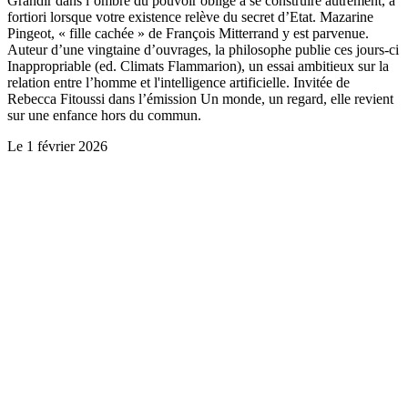
Grandir dans l’ombre du pouvoir oblige à se construire autrement, a
fortiori lorsque votre existence relève du secret d’Etat. Mazarine
Pingeot, « fille cachée » de François Mitterrand y est parvenue.
Auteur d’une vingtaine d’ouvrages, la philosophe publie ces jours-ci
Inappropriable (ed. Climats Flammarion), un essai ambitieux sur la
relation entre l’homme et l'intelligence artificielle. Invitée de
Rebecca Fitoussi dans l’émission Un monde, un regard, elle revient
sur une enfance hors du commun.
Le
1 février 2026