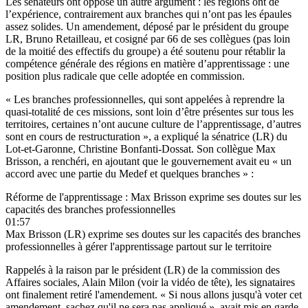
Les sénateurs ont opposé un autre argument : les régions ont de
l’expérience, contrairement aux branches qui n’ont pas les épaules
assez solides.
Un amendement
, déposé par le président du groupe
LR, Bruno Retailleau, et cosigné par 66 de ses collègues (pas loin
de la moitié des effectifs du groupe) a été soutenu pour rétablir la
compétence générale des régions en matière d’apprentissage : une
position plus radicale que celle adoptée en commission.
« Les branches professionnelles, qui sont appelées à reprendre la
quasi-totalité de ces missions, sont loin d’être présentes sur tous les
territoires, certaines n’ont aucune culture de l’apprentissage, d’autres
sont en cours de restructuration », a expliqué la sénatrice (LR) du
Lot-et-Garonne, Christine Bonfanti-Dossat. Son collègue Max
Brisson, a renchéri, en ajoutant que le gouvernement avait eu « un
accord avec une partie du Medef et quelques branches » :
Réforme de l'apprentissage : Max Brisson exprime ses doutes sur les
capacités des branches professionnelles
01:57
Max Brisson (LR) exprime ses doutes sur les capacités des branches
professionnelles à gérer l'apprentissage partout sur le territoire
Rappelés à la raison par le président (LR) de la commission des
Affaires sociales, Alain Milon (voir la vidéo de tête), les signataires
ont finalement retiré l'amendement. « Si nous allons jusqu'à voter cet
amendement, sachez qu'il ne sera pas appliqué », avait mis en garde