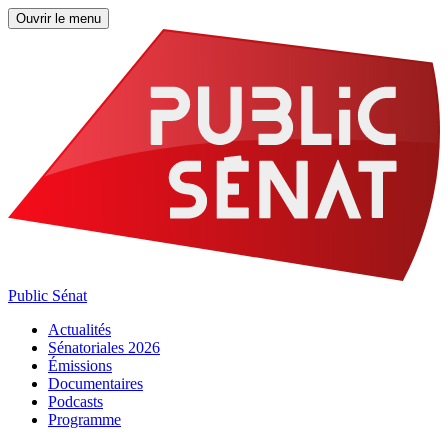
Ouvrir le menu
Public Sénat
Actualités
Sénatoriales 2026
Émissions
Documentaires
Podcasts
Programme