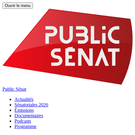
Ouvrir le menu
Public Sénat
Actualités
Sénatoriales 2026
Émissions
Documentaires
Podcasts
Programme