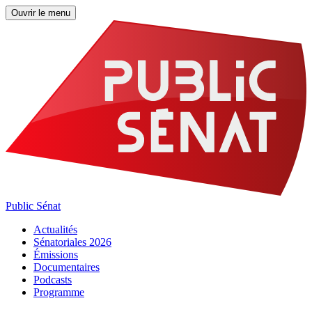
Ouvrir le menu
Public Sénat
Actualités
Sénatoriales 2026
Émissions
Documentaires
Podcasts
Programme