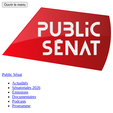
Ouvrir le menu
Public Sénat
Actualités
Sénatoriales 2026
Émissions
Documentaires
Podcasts
Programme