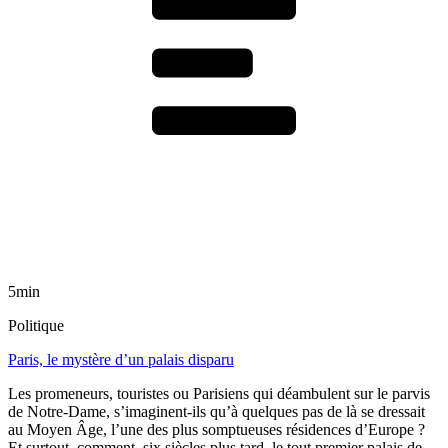
5min
Politique
Paris, le mystère d’un palais disparu
Les promeneurs, touristes ou Parisiens qui déambulent sur le parvis
de Notre-Dame, s’imaginent-ils qu’à quelques pas de là se dressait
au Moyen Âge, l’une des plus somptueuses résidences d’Europe ?
Et surtout, comment, six siècles plus tard, le tout premier palais de