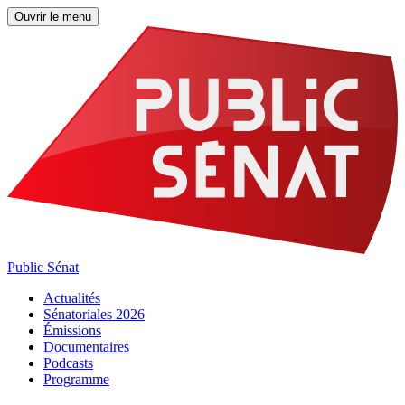
Ouvrir le menu
Public Sénat
Actualités
Sénatoriales 2026
Émissions
Documentaires
Podcasts
Programme