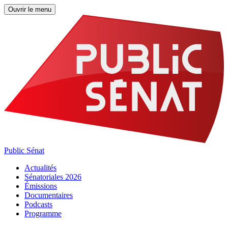
Ouvrir le menu
Public Sénat
Actualités
Sénatoriales 2026
Émissions
Documentaires
Podcasts
Programme