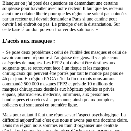
Blanquer ou j’ai posé des questions en demandant une certaine
souplesse pour travailler avec notre recteur. Il faut que les recteurs
aient une certaine liberté pour que les régions ne soient pas coincées
par un recteur qui devrait demander a Paris si une cantine peut
ouvrir à tel endroit ou pas. Le principe c’est la distanciation. Sur
cette base là on doit pouvoir trouver des solutions. »
L’accès aux masques :
« Se pose deux problèmes : celui de l’utilité des masques et celui de
savoir comment répondre à l’angoisse des gens. Il y a plusieurs
catégories de maques. Les FFP2 qui doivent être destinés aux
soignants qui se retrouvent face à un risque et les masques
chirurgicaux qui peuvent être portés par tout le monde pas plus de
4h par jour. En région PACA d’ici la fin du mois nous aurons
commandé 500 000 masques FFP2 et près de 10 millions de
masques chirurgicaux destinés aux hôpitaux publics et privés,
ehpads, pharmaciens, médecins, infirmiers, aux personnes
handicapées et services à la personne, ainsi qu’aux pompiers,
policiers qui sont aussi en première ligne.
Mais pour autant il faut une réponse sur l’aspect psychologique. La
difficulté aujourd’hui c’est que nous n’avons pas une doctrine claire.
Dans ma région nous sommes en train d’organiser une centrale
d’achat qui permettra aux entreprises d’acheter des masques pour