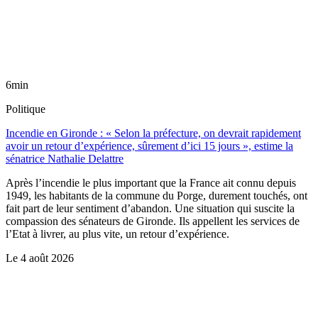
6min
Politique
Incendie en Gironde : « Selon la préfecture, on devrait rapidement
avoir un retour d’expérience, sûrement d’ici 15 jours », estime la
sénatrice Nathalie Delattre
Après l’incendie le plus important que la France ait connu depuis
1949, les habitants de la commune du Porge, durement touchés, ont
fait part de leur sentiment d’abandon. Une situation qui suscite la
compassion des sénateurs de Gironde. Ils appellent les services de
l’Etat à livrer, au plus vite, un retour d’expérience.
Le
4 août 2026