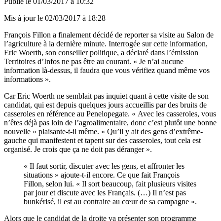
Publié le
01/03/2017 à 10:32
Mis à jour le
02/03/2017 à 18:28
François Fillon a finalement décidé de reporter sa visite au Salon de
l’agriculture à la dernière minute. Interrogée sur cette information,
Eric Woerth, son conseiller politique, a déclaré dans l’émission
Territoires d’Infos ne pas être au courant. « Je n’ai aucune
information là-dessus, il faudra que vous vérifiez quand même vos
informations ».
Car Eric Woerth ne semblait pas inquiet quant à cette visite de son
candidat, qui est depuis quelques jours accueillis par des bruits de
casseroles en référence au Penelopegate. « Avec les casseroles, vous
n’êtes déjà pas loin de l’agroalimentaire, donc c’est plutôt une bonne
nouvelle » plaisante-t-il même. « Qu’il y ait des gens d’extrême-
gauche qui manifestent et tapent sur des casseroles, tout cela est
organisé. Je crois que ça ne doit pas déranger ».
« Il faut sortir, discuter avec les gens, et affronter les
situations » ajoute-t-il encore. Ce que fait François
Fillon, selon lui. « Il sort beaucoup, fait plusieurs visites
par jour et discute avec les Français. (…) Il n’est pas
bunkérisé, il est au contraire au cœur de sa campagne ».
Alors que le candidat de la droite va présenter son programme