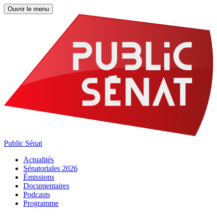
Ouvrir le menu
Public Sénat
Actualités
Sénatoriales 2026
Émissions
Documentaires
Podcasts
Programme