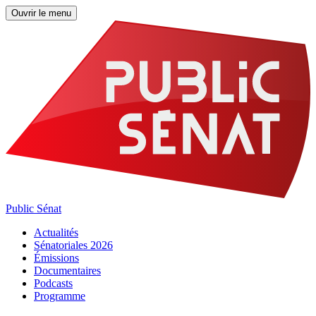
Ouvrir le menu
Public Sénat
Actualités
Sénatoriales 2026
Émissions
Documentaires
Podcasts
Programme