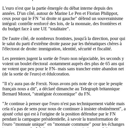
L'euro n'est que la partie émergée du débat interne depuis des
années. D'un côté, autour de Marine Le Pen et Florian Philippot,
ceux pour qui le FN "ni droite ni gauche" défend un souverainisme
intégral: contrôle renforcé des lois, de la monnaie, des frontières et
du budget face à une UE "totalitaire".
De l'autre côté, de nombreux frontistes, jusqu'à la direction, pour qui
le salut du parti d'extrême droite passe par les thématiques chères à
l'électorat de droite: immigration, identité, sécurité et fiscalité.
Les premiers jugent la sortie de l'euro non négociable, les seconds y
voient un boulet électoral -notamment auprès des plus de 65 ans qui
ne votent que peu pour le FN- mais sans trancher entre abandon net
(de la sortie de l'euro) et édulcoration.
"Il n'y aura pas de Frexit. Nous avons pris note de ce que le peuple
français nous a dit", a déclaré dimanche au Telegraph britannique
Bernard Monot, "stratégiste économique" du FN.
"Je continue à penser que l'euro n'est pas techniquement viable mais
cela n'a pas de sens pour nous de continuer à insister obstinément", a
ajouté celui qui est à l'origine de la position défendue par le FN
pendant la campagne présidentielle, à savoir la transformation de
l'euro "monnaie unique" en "monnaie commune" pour les échanges