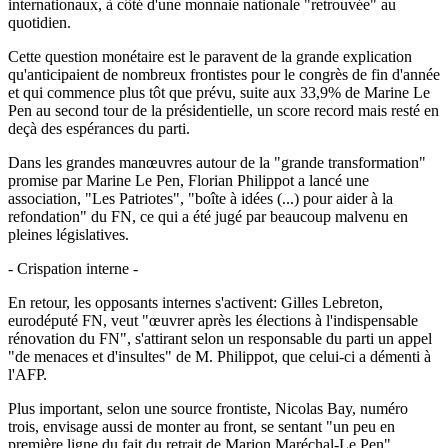
internationaux, à côté d'une monnaie nationale "retrouvée" au
quotidien.
Cette question monétaire est le paravent de la grande explication
qu'anticipaient de nombreux frontistes pour le congrès de fin d'année
et qui commence plus tôt que prévu, suite aux 33,9% de Marine Le
Pen au second tour de la présidentielle, un score record mais resté en
deçà des espérances du parti.
Dans les grandes manœuvres autour de la "grande transformation"
promise par Marine Le Pen, Florian Philippot a lancé une
association, "Les Patriotes", "boîte à idées (...) pour aider à la
refondation" du FN, ce qui a été jugé par beaucoup malvenu en
pleines législatives.
- Crispation interne -
En retour, les opposants internes s'activent: Gilles Lebreton,
eurodéputé FN, veut "œuvrer après les élections à l'indispensable
rénovation du FN", s'attirant selon un responsable du parti un appel
"de menaces et d'insultes" de M. Philippot, que celui-ci a démenti à
l'AFP.
Plus important, selon une source frontiste, Nicolas Bay, numéro
trois, envisage aussi de monter au front, se sentant "un peu en
première ligne du fait du retrait de Marion Maréchal-Le Pen".