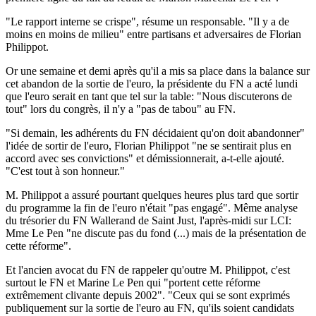
"Le rapport interne se crispe", résume un responsable. "Il y a de
moins en moins de milieu" entre partisans et adversaires de Florian
Philippot.
Or une semaine et demi après qu'il a mis sa place dans la balance sur
cet abandon de la sortie de l'euro, la présidente du FN a acté lundi
que l'euro serait en tant que tel sur la table: "Nous discuterons de
tout" lors du congrès, il n'y a "pas de tabou" au FN.
"Si demain, les adhérents du FN décidaient qu'on doit abandonner"
l'idée de sortir de l'euro, Florian Philippot "ne se sentirait plus en
accord avec ses convictions" et démissionnerait, a-t-elle ajouté.
"C'est tout à son honneur."
M. Philippot a assuré pourtant quelques heures plus tard que sortir
du programme la fin de l'euro n'était "pas engagé". Même analyse
du trésorier du FN Wallerand de Saint Just, l'après-midi sur LCI:
Mme Le Pen "ne discute pas du fond (...) mais de la présentation de
cette réforme".
Et l'ancien avocat du FN de rappeler qu'outre M. Philippot, c'est
surtout le FN et Marine Le Pen qui "portent cette réforme
extrêmement clivante depuis 2002". "Ceux qui se sont exprimés
publiquement sur la sortie de l'euro au FN, qu'ils soient candidats