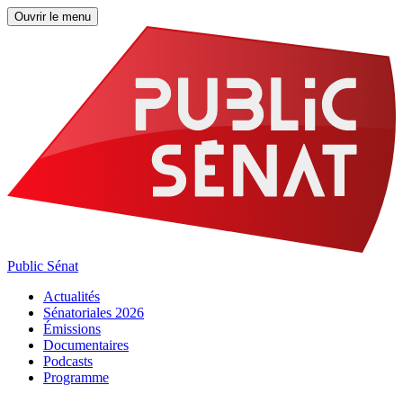
Ouvrir le menu
Public Sénat
Actualités
Sénatoriales 2026
Émissions
Documentaires
Podcasts
Programme