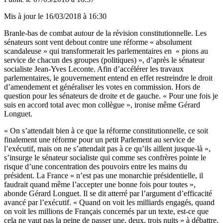
Mis à jour le
16/03/2018 à 16:30
Branle-bas de combat autour de la révision constitutionnelle. Les
sénateurs sont vent debout contre une réforme « absolument
scandaleuse » qui transformerait les parlementaires en « pions au
service de chacun des groupes (politiques) », d’après le sénateur
socialiste Jean-Yves Leconte. Afin d’accélérer les travaux
parlementaires, le gouvernement entend en effet restreindre le droit
d’amendement et généraliser les votes en commission. Hors de
question pour les sénateurs de droite et de gauche. « Pour une fois je
suis en accord total avec mon collègue », ironise même Gérard
Longuet.
« On s’attendait bien à ce que la réforme constitutionnelle, ce soit
finalement une réforme pour un petit Parlement au service de
l’exécutif, mais on ne s’attendait pas à ce qu’ils aillent jusque-là »,
s’insurge le sénateur socialiste qui comme ses confrères pointe le
risque d’une concentration des pouvoirs entre les mains du
président. La France « n’est pas une monarchie présidentielle, il
faudrait quand même l’accepter une bonne fois pour toutes »,
abonde Gérard Longuet. Il se dit atterré par l’argument d’efficacité
avancé par l’exécutif. « Quand on voit les milliards engagés, quand
on voit les millions de Français concernés par un texte, est-ce que
cela ne vaut pas la peine de passer une, deux, trois nuits » à débattre,