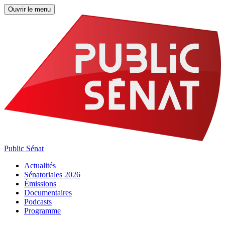
Ouvrir le menu
Public Sénat
Actualités
Sénatoriales 2026
Émissions
Documentaires
Podcasts
Programme