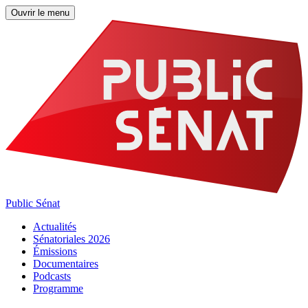
Ouvrir le menu
Public Sénat
Actualités
Sénatoriales 2026
Émissions
Documentaires
Podcasts
Programme