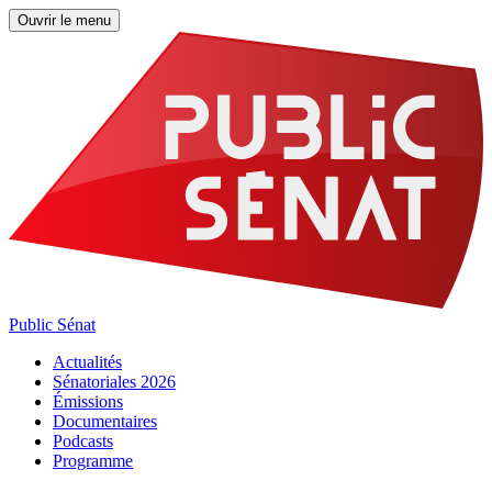
Ouvrir le menu
Public Sénat
Actualités
Sénatoriales 2026
Émissions
Documentaires
Podcasts
Programme