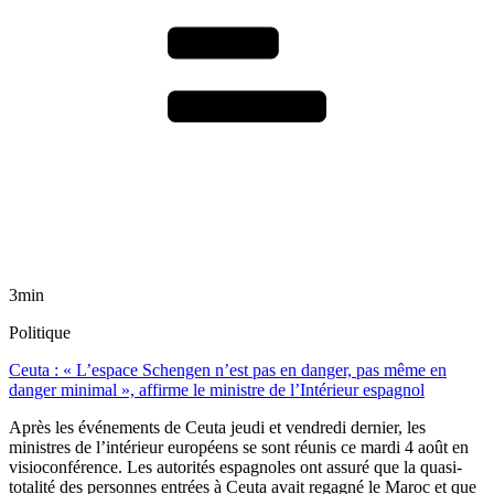
3min
Politique
Ceuta : « L’espace Schengen n’est pas en danger, pas même en
danger minimal », affirme le ministre de l’Intérieur espagnol
Après les événements de Ceuta jeudi et vendredi dernier, les
ministres de l’intérieur européens se sont réunis ce mardi 4 août en
visioconférence. Les autorités espagnoles ont assuré que la quasi-
totalité des personnes entrées à Ceuta avait regagné le Maroc et que