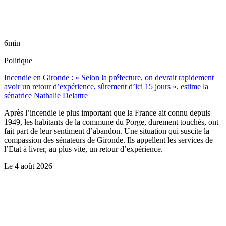
6min
Politique
Incendie en Gironde : « Selon la préfecture, on devrait rapidement
avoir un retour d’expérience, sûrement d’ici 15 jours », estime la
sénatrice Nathalie Delattre
Après l’incendie le plus important que la France ait connu depuis
1949, les habitants de la commune du Porge, durement touchés, ont
fait part de leur sentiment d’abandon. Une situation qui suscite la
compassion des sénateurs de Gironde. Ils appellent les services de
l’Etat à livrer, au plus vite, un retour d’expérience.
Le
4 août 2026