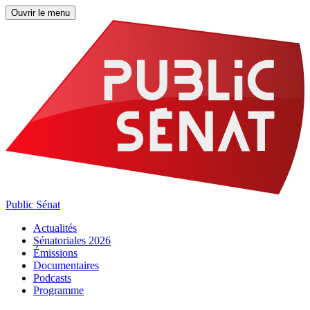
Ouvrir le menu
Public Sénat
Actualités
Sénatoriales 2026
Émissions
Documentaires
Podcasts
Programme