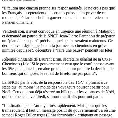
"Il faudra que chacun prenne ses responsabilités. Je ne crois pas que
les Français accepteraient que certains puissent les priver de ce
moment", déclare le chef du gouvernement dans un entretien au
Parisien dimanche.
Vendredi soir, il avait convoqué en urgence une réunion à Matignon
et demandé au patron de la SNCF Jean-Pierre Farandou de préparer
un "plan de transport" précisant quels trains seraient maintenus. Ce
dernier avait déjà appelé dans la journée les cheminots en grève
illimitée depuis le 5 décembre à "faire une pause" pendant les fêtes.
Réponse cinglante de Laurent Brun, secrétaire général de la CGT-
Cheminots (1e): "Si le gouvernement veut que le conflit cesse avant
les fêtes, il a toute la semaine prochaine pour prendre la décision de
bon sens qui s'impose: le retrait de la réforme par points".
La SNCF, par la voix de la responsable des TGV, a promis à ce
stade qu'"au moins" la moitié des voyageurs pourront partir pour
Noël. Ceux qui ont déjà réservé un billet pour les vacances de Noël,
qui commencent vendredi, sauront mardi s'ils pourront partir.
"La situation peut s'arranger très rapidement. Mais pour que les
trains roulent, il faut un message positif du gouvernement", a résumé
samedi Roger Dillenseger (Unsa ferroviaire), critiquant au passage