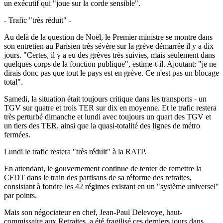
un exécutif qui "joue sur la corde sensible".
- Trafic "très réduit" -
Au delà de la question de Noël, le Premier ministre se montre dans
son entretien au Parisien très sévère sur la grève démarrée il y a dix
jours. "Certes, il y a eu des grèves très suivies, mais seulement dans
quelques corps de la fonction publique", estime-t-il. Ajoutant: "je ne
dirais donc pas que tout le pays est en grève. Ce n'est pas un blocage
total".
Samedi, la situation était toujours critique dans les transports - un
TGV sur quatre et trois TER sur dix en moyenne. Et le trafic restera
très perturbé dimanche et lundi avec toujours un quart des TGV et
un tiers des TER, ainsi que la quasi-totalité des lignes de métro
fermées.
Lundi le trafic restera "très réduit" à la RATP.
En attendant, le gouvernement continue de tenter de remettre la
CFDT dans le train des partisans de sa réforme des retraites,
consistant à fondre les 42 régimes existant en un "système universel"
par points.
Mais son négociateur en chef, Jean-Paul Delevoye, haut-
commissaire aux Retraites, a été fragilisé ces derniers jours dans