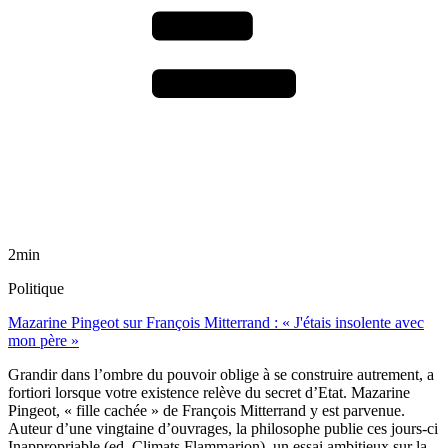
2min
Politique
Mazarine Pingeot sur François Mitterrand : « J'étais insolente avec
mon père »
Grandir dans l’ombre du pouvoir oblige à se construire autrement, a
fortiori lorsque votre existence relève du secret d’Etat. Mazarine
Pingeot, « fille cachée » de François Mitterrand y est parvenue.
Auteur d’une vingtaine d’ouvrages, la philosophe publie ces jours-ci
Inappropriable (ed. Climats Flammarion), un essai ambitieux sur la