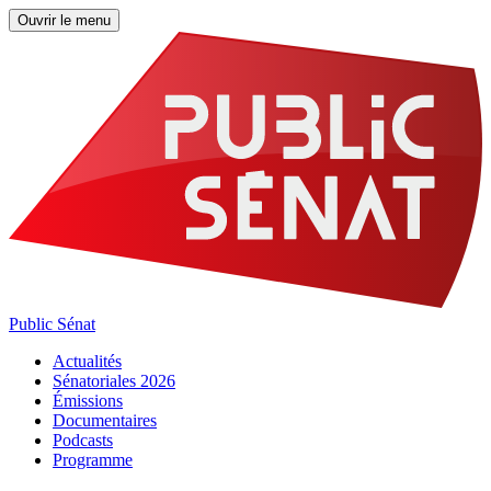
Ouvrir le menu
Public Sénat
Actualités
Sénatoriales 2026
Émissions
Documentaires
Podcasts
Programme