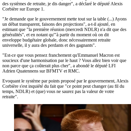
des systèmes de retraite, je dis danger", a déclaré le député Alexis
Corbière sur Europe 1.
"Je demande que le gouvernement mette tout sur la table (...) Ayons
un débat transparent, faisons des projections", a-t-il ajouté, en
estimant que "la première réunion (mercredi NDLR) n'a dit que des
généralités", et en notant qu'"à partir du moment où on dit
enveloppe budgétaire globale, donc nécessairement retraite
universelle, il y aura des perdants et des gagnants".
"Est-ce que vous pensez franchement qu'Emmanuel Macron est
soucieux d'une harmonisation par le haut ? Vous allez bien voir que
non parce que ça coûterait plus cher", a abondé le député LFI
Adrien Quatennens sur BFMTV et RMC.
Evoquant le système par points proposé par le gouvernement, Alexis
Corbière s'est inquiété du fait que "ce point peut changer (au fil du
temps, NDLR) et (que) vous ne saurez pas la valeur de votre
retraite".