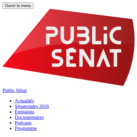
Ouvrir le menu
Public Sénat
Actualités
Sénatoriales 2026
Émissions
Documentaires
Podcasts
Programme