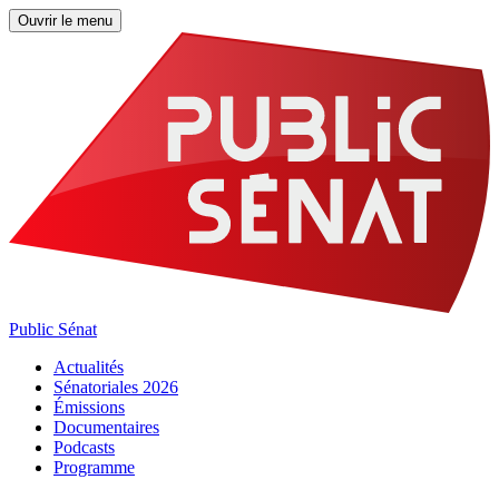
Ouvrir le menu
Public Sénat
Actualités
Sénatoriales 2026
Émissions
Documentaires
Podcasts
Programme