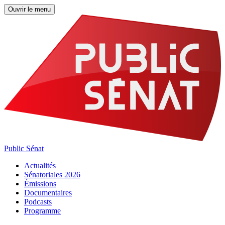
Ouvrir le menu
Public Sénat
Actualités
Sénatoriales 2026
Émissions
Documentaires
Podcasts
Programme