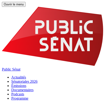
Ouvrir le menu
Public Sénat
Actualités
Sénatoriales 2026
Émissions
Documentaires
Podcasts
Programme