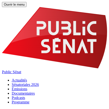
Ouvrir le menu
Public Sénat
Actualités
Sénatoriales 2026
Émissions
Documentaires
Podcasts
Programme