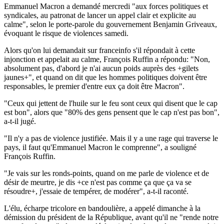
Emmanuel Macron a demandé mercredi "aux forces politiques et
syndicales, au patronat de lancer un appel clair et explicite au
calme", selon le porte-parole du gouvernement Benjamin Griveaux,
évoquant le risque de violences samedi.
Alors qu'on lui demandait sur franceinfo s'il répondait à cette
injonction et appelait au calme, François Ruffin a répondu: "Non,
absolument pas, d'abord je n'ai aucun poids auprès des +gilets
jaunes+", et quand on dit que les hommes politiques doivent être
responsables, le premier d'entre eux ça doit être Macron".
"Ceux qui jettent de l'huile sur le feu sont ceux qui disent que le cap
est bon", alors que "80% des gens pensent que le cap n'est pas bon",
a-t-il jugé.
"Il n'y a pas de violence justifiée. Mais il y a une rage qui traverse le
pays, il faut qu'Emmanuel Macron le comprenne", a souligné
François Ruffin.
"Je vais sur les ronds-points, quand on me parle de violence et de
désir de meurtre, je dis +ce n'est pas comme ça que ça va se
résoudre+, j'essaie de tempérer, de modérer", a-t-il raconté.
L'élu, écharpe tricolore en bandoulière, a appelé dimanche à la
démission du président de la République, avant qu'il ne "rende notre