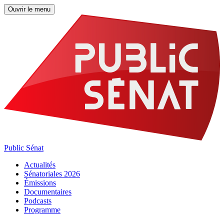
Ouvrir le menu
Public Sénat
Actualités
Sénatoriales 2026
Émissions
Documentaires
Podcasts
Programme