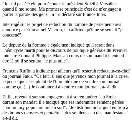
"Je n'ai pas été élu pour écouter le président Soleil à Versailles
quand il me sonne. Ma promesse principale c'est de m'engager à
porter la parole des gens", a-t-il déclaré sur France Inter.
Interrogé sur le projet de réduction du nombre de parlementaires
annoncé par Emmanuel Macron, il a affirmé qu'il ne se sentait "pas
concerné".
Le député de la Somme a également indiqué qu'il serait dans
l'hémicycle mardi pour le discours de politique générale du Premier
ministre Edouard Philippe. Mais au cours de son mandat il entend
être là où il se sentira "le plus utile".
François Ruffin a indiqué par ailleurs qu'il resterait rédacteur-en-chef
du journal Fakir. "Ca fait 18 ans que je vends mon journal à la criée,
je pense que c'est plutôt de l'humilité que de vendre son journal
comme ça, (...) Je continuerai à vendre mon journal", a-t-il dit.
Enfin, revenant sur son engagement à se rémunérer "au Smic"
durant son mandat, il a indiqué que ses indemnités seraient gérées
"par un jury populaire tiré au sort". "Je distribuerai l'argent en trop à
des bonnes oeuvres et peut-être à des soutiens et à des manifestants",
a-t-il dit.