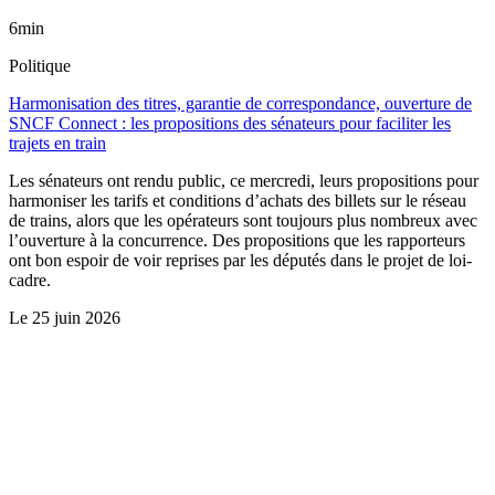
6min
Politique
Harmonisation des titres, garantie de correspondance, ouverture de
SNCF Connect : les propositions des sénateurs pour faciliter les
trajets en train
Les sénateurs ont rendu public, ce mercredi, leurs propositions pour
harmoniser les tarifs et conditions d’achats des billets sur le réseau
de trains, alors que les opérateurs sont toujours plus nombreux avec
l’ouverture à la concurrence. Des propositions que les rapporteurs
ont bon espoir de voir reprises par les députés dans le projet de loi-
cadre.
Le
25 juin 2026