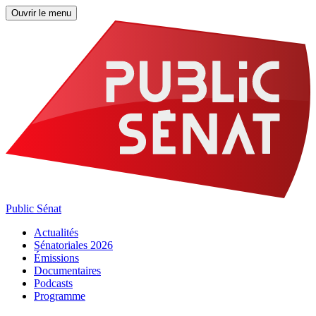
Ouvrir le menu
Public Sénat
Actualités
Sénatoriales 2026
Émissions
Documentaires
Podcasts
Programme