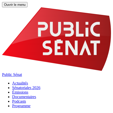
Ouvrir le menu
Public Sénat
Actualités
Sénatoriales 2026
Émissions
Documentaires
Podcasts
Programme