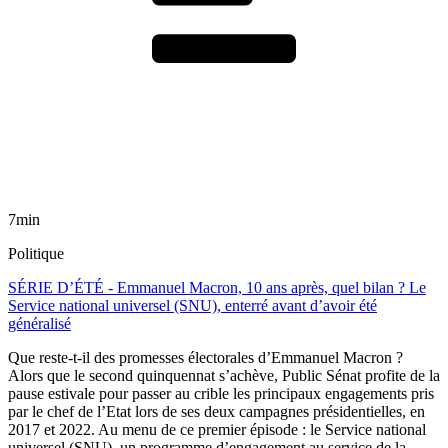
7min
Politique
SÉRIE D’ÉTÉ - Emmanuel Macron, 10 ans après, quel bilan ? Le
Service national universel (SNU), enterré avant d’avoir été
généralisé
Que reste-t-il des promesses électorales d’Emmanuel Macron ?
Alors que le second quinquennat s’achève, Public Sénat profite de la
pause estivale pour passer au crible les principaux engagements pris
par le chef de l’Etat lors de ses deux campagnes présidentielles, en
2017 et 2022. Au menu de ce premier épisode : le Service national
universel (SNU), un programme d’engagement au service de la