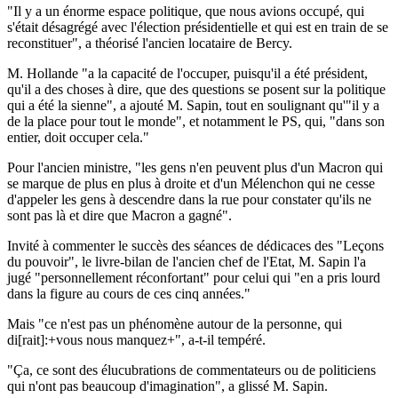
"Il y a un énorme espace politique, que nous avions occupé, qui
s'était désagrégé avec l'élection présidentielle et qui est en train de se
reconstituer", a théorisé l'ancien locataire de Bercy.
M. Hollande "a la capacité de l'occuper, puisqu'il a été président,
qu'il a des choses à dire, que des questions se posent sur la politique
qui a été la sienne", a ajouté M. Sapin, tout en soulignant qu'"il y a
de la place pour tout le monde", et notamment le PS, qui, "dans son
entier, doit occuper cela."
Pour l'ancien ministre, "les gens n'en peuvent plus d'un Macron qui
se marque de plus en plus à droite et d'un Mélenchon qui ne cesse
d'appeler les gens à descendre dans la rue pour constater qu'ils ne
sont pas là et dire que Macron a gagné".
Invité à commenter le succès des séances de dédicaces des "Leçons
du pouvoir", le livre-bilan de l'ancien chef de l'Etat, M. Sapin l'a
jugé "personnellement réconfortant" pour celui qui "en a pris lourd
dans la figure au cours de ces cinq années."
Mais "ce n'est pas un phénomène autour de la personne, qui
di[rait]:+vous nous manquez+", a-t-il tempéré.
"Ça, ce sont des élucubrations de commentateurs ou de politiciens
qui n'ont pas beaucoup d'imagination", a glissé M. Sapin.