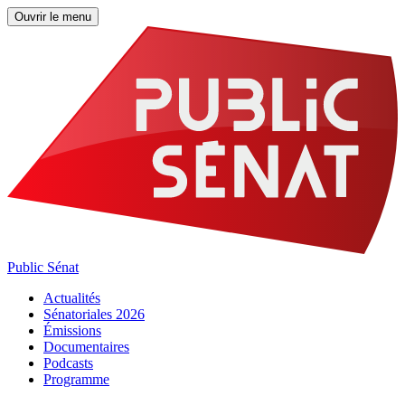
Ouvrir le menu
Public Sénat
Actualités
Sénatoriales 2026
Émissions
Documentaires
Podcasts
Programme