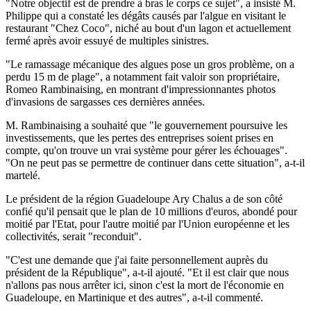
"Notre objectif est de prendre à bras le corps ce sujet", a insisté M.
Philippe qui a constaté les dégâts causés par l'algue en visitant le
restaurant "Chez Coco", niché au bout d'un lagon et actuellement
fermé après avoir essuyé de multiples sinistres.
"Le ramassage mécanique des algues pose un gros problème, on a
perdu 15 m de plage", a notamment fait valoir son propriétaire,
Romeo Rambinaising, en montrant d'impressionnantes photos
d'invasions de sargasses ces dernières années.
M. Rambinaising a souhaité que "le gouvernement poursuive les
investissements, que les pertes des entreprises soient prises en
compte, qu'on trouve un vrai système pour gérer les échouages".
"On ne peut pas se permettre de continuer dans cette situation", a-t-il
martelé.
Le président de la région Guadeloupe Ary Chalus a de son côté
confié qu'il pensait que le plan de 10 millions d'euros, abondé pour
moitié par l'Etat, pour l'autre moitié par l'Union européenne et les
collectivités, serait "reconduit".
"C'est une demande que j'ai faite personnellement auprès du
président de la République", a-t-il ajouté. "Et il est clair que nous
n'allons pas nous arrêter ici, sinon c'est la mort de l'économie en
Guadeloupe, en Martinique et des autres", a-t-il commenté.