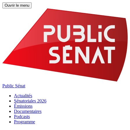
Ouvrir le menu
Public Sénat
Actualités
Sénatoriales 2026
Émissions
Documentaires
Podcasts
Programme