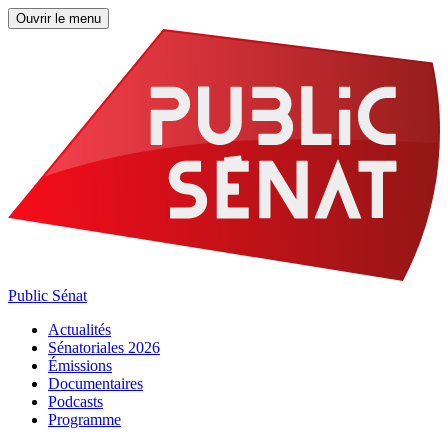
Ouvrir le menu
Public Sénat
Actualités
Sénatoriales 2026
Émissions
Documentaires
Podcasts
Programme