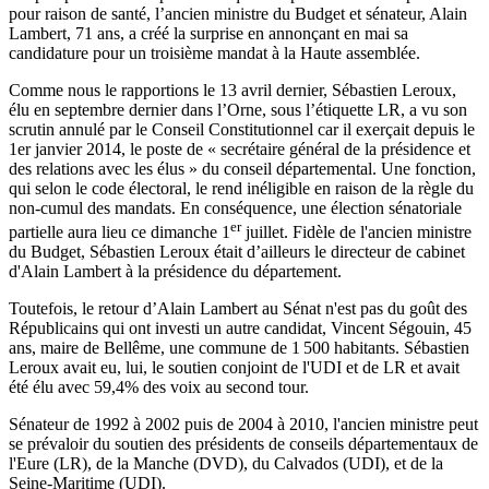
pour raison de santé, l’ancien ministre du Budget et sénateur, Alain
Lambert, 71 ans, a créé la surprise en annonçant en mai sa
candidature pour un troisième mandat à la Haute assemblée.
Comme nous le rapportions
le 13 avril dernier
, Sébastien Leroux,
élu en septembre dernier dans l’Orne, sous l’étiquette LR, a vu son
scrutin annulé par le Conseil Constitutionnel car il exerçait depuis le
1er janvier 2014, le poste de « secrétaire général de la présidence et
des relations avec les élus » du conseil départemental. Une fonction,
qui selon le code électoral, le rend inéligible en raison de la règle du
non-cumul des mandats. En conséquence, une élection sénatoriale
er
partielle aura lieu ce dimanche 1
juillet. Fidèle de l'ancien ministre
du Budget, Sébastien Leroux était d’ailleurs le directeur de cabinet
d'Alain Lambert à la présidence du département.
Toutefois, le retour d’Alain Lambert au Sénat n'est pas du goût des
Républicains qui ont investi un autre candidat, Vincent Ségouin, 45
ans, maire de Bellême, une commune de 1 500 habitants. Sébastien
Leroux avait eu, lui, le soutien conjoint de l'UDI et de LR et avait
été élu avec 59,4% des voix au second tour.
Sénateur de 1992 à 2002 puis de 2004 à 2010, l'ancien ministre peut
se prévaloir du soutien des présidents de conseils départementaux de
l'Eure (LR), de la Manche (DVD), du Calvados (UDI), et de la
Seine-Maritime (UDI).