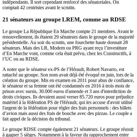
indépendants. Il sort cependant renforcé des sénatoriales. On
comptait 42 centristes avant le scrutin.
21 sénateurs au groupe LREM, comme au RDSE
Le groupe La République En Marche compte 21 membres. Avant le
renouvellement, ils étaient 29 sénateurs dans le groupe de la majorité
présidentielle. Au soir du scrutin, une fourchette haute donnait 28
sénateurs. Mais des LR, Modem ou PRG ayant reçu l’investiture
d’En Marche vont, comme cela était prévu, chez les Constructifs, à
l’UC ou au RDSE.
A noter que le sénateur ex-PS de l’Hérault, Robert Navarro, est
rattaché au groupe. Son nom avait déjà été évoqué en juin, lors de la
création du groupe. Mis en examen en 2011 pour abus de confiance,
le sénateur et sa femme
ont été condamnés
en 2016 à trois mois de
prison avec sursis, 30.000 euros d'amende et 3 ans d'interdiction de
droits civiques. Ils devaient aussi verser 85.720 euros pour préjudice
matériel à la fédération PS de l'Hérault, qui les accuse d'avoir utilisé
l'argent de la fédération pour régler des frais personnels : des billets
d’avion mais aussi des frais de bouche avec des pizzas. Le couple a
fait appel de la décision du tribunal.
Le groupe RDSE compte également 21 sénateurs. Le groupe réussit
à gagner 5 sièges. Notamment à la faveur du rapprochement entre