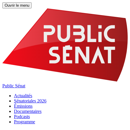
Ouvrir le menu
Public Sénat
Actualités
Sénatoriales 2026
Émissions
Documentaires
Podcasts
Programme