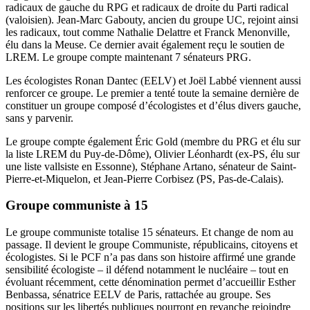
radicaux de gauche du RPG et radicaux de droite du Parti radical
(valoisien). Jean-Marc Gabouty, ancien du groupe UC, rejoint ainsi
les radicaux, tout comme Nathalie Delattre et Franck Menonville,
élu dans la Meuse. Ce dernier
avait également reçu le soutien de
LREM
. Le groupe compte maintenant 7 sénateurs PRG.
Les écologistes Ronan Dantec (EELV) et Joël Labbé viennent aussi
renforcer ce groupe. Le premier a tenté toute la semaine dernière de
constituer un groupe composé d’écologistes et d’élus divers gauche,
sans y parvenir.
Le groupe compte également Éric Gold (membre du PRG et élu sur
la liste LREM du Puy-de-Dôme), Olivier Léonhardt (ex-PS, élu sur
une liste vallsiste en Essonne), Stéphane Artano, sénateur de Saint-
Pierre-et-Miquelon, et Jean-Pierre Corbisez (PS, Pas-de-Calais).
Groupe communiste à 15
Le groupe communiste totalise 15 sénateurs. Et change de nom au
passage. Il devient le groupe Communiste, républicains, citoyens et
écologistes. Si le PCF n’a pas dans son histoire affirmé une grande
sensibilité écologiste – il défend notamment le nucléaire – tout en
évoluant récemment, cette dénomination permet d’accueillir Esther
Benbassa, sénatrice EELV de Paris, rattachée au groupe. Ses
positions sur les libertés publiques pourront en revanche rejoindre